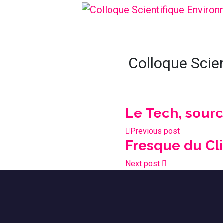
Colloque Scie
Le Tech, sourc
Previous post
Fresque du Cl
Next post