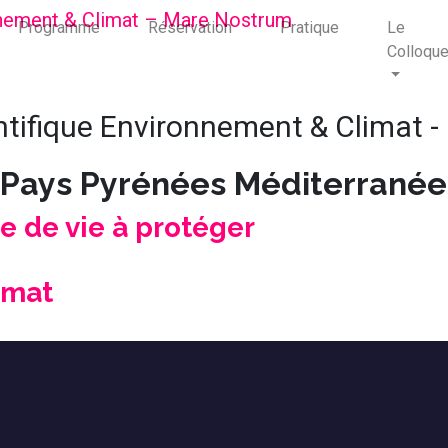
Programme
Réservation
Pratique
Le
Colloqu
ntifique Environnement & Climat 
Pays Pyrénées Méditerranée
e de vie à protéger
imat